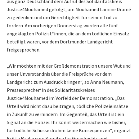
aus ganz Deutschland dem Aufruf des Solidaritätskreis
Justice4Mouhamed gefolgt, um Mouhamed Lamine Dramé
zu gedenken und um Gerechtigkeit für seinen Tod zu
fordern. Am vorherigen Donnerstag wurden alle fünf
angeklagten Polizist*innen, die an dem tödlichen Einsatz
beteiligt waren, vor dem Dortmunder Landgericht
freigesprochen.
„Wir möchten mit der Großdemonstration unsere Wut und
unser Unverständnis über die Freisprüche vor dem
Landgericht zum Ausdruck bringen“, so Anna Neumann,
Pressesprecher*in des Solidaritätskreises
Justice4Mouhamed im Vorfeld der Demonstration. „Das
Urteil wird nicht dazu beitragen, tödliche Polizeieinsätze
in Zukunft zu verhindern. Im Gegenteil, das Urteil ist ein
Signal an die Polizei: Ihr könnt weitermachen wie bisher,
für tödliche Schüsse drohen keine Konsequenzen“, ergänzt
Britta Raabe vom Komitee für Grundrechte und