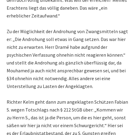
dem doch völlig unbekannt. Was will der erreichen? Meines
Erachtens liegt das völlig daneben. Das wäre „ein
erheblicher Zeitaufwand.“
Zu der Möglichkeit der Androhung von Zwangsmitteln sagt
er: „Die Androhung soll etwas in Gang setzen. Das war hier
nicht zu erwarten. Herr Dramé habe aufgrund der
psychischen Verfassung ohnehin nicht reagieren können.“
und stellt die Androhung als gänzlich überflüssig dar, da
Mouhamed ja auch nicht ansprechbar gewesen sei, und bei
§34 ohnehin nicht notwendig. Alles andere sei eine
Unterstellung zu Lasten der Angeklagten.
Richter Kelm geht dann zum angeklagten Schützen Fabian
S. wegen Totschlags nach § 212 StGB über: „Kommen wir
zu Herrn S., das ist ja die Person, um die es hier geht, sonst
säßen wir hier ja nicht vor einem Schwurgericht.“ Hier sei
es der Erlaubnistatbestand, der zu S. Gunsten greifen