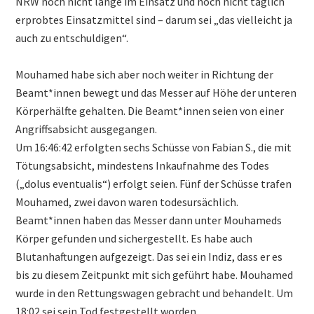
NRW noch nicht lange im Einsatz und noch nicht täglich
erprobtes Einsatzmittel sind – darum sei „das vielleicht ja
auch zu entschuldigen“.
Mouhamed habe sich aber noch weiter in Richtung der
Beamt*innen bewegt und das Messer auf Höhe der unteren
Körperhälfte gehalten. Die Beamt*innen seien von einer
Angriffsabsicht ausgegangen.
Um 16:46:42 erfolgten sechs Schüsse von Fabian S., die mit
Tötungsabsicht, mindestens Inkaufnahme des Todes
(„dolus eventualis“) erfolgt seien. Fünf der Schüsse trafen
Mouhamed, zwei davon waren todesursächlich.
Beamt*innen haben das Messer dann unter Mouhameds
Körper gefunden und sichergestellt. Es habe auch
Blutanhaftungen aufgezeigt. Das sei ein Indiz, dass er es
bis zu diesem Zeitpunkt mit sich geführt habe. Mouhamed
wurde in den Rettungswagen gebracht und behandelt. Um
18:02 sei sein Tod festgestellt worden.