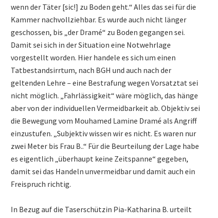
wenn der Täter [sic!] zu Boden geht.“ Alles das sei für die
Kammer nachvollziehbar. Es wurde auch nicht länger
geschossen, bis „der Dramé“ zu Boden gegangen sei.
Damit sei sich in der Situation eine Notwehrlage
vorgestellt worden. Hier handele es sich um einen
Tatbestandsirrtum, nach BGH und auch nach der
geltenden Lehre – eine Bestrafung wegen Vorsatztat sei
nicht möglich. „Fahrlässigkeit“ wäre möglich, das hänge
aber von der individuellen Vermeidbarkeit ab. Objektiv sei
die Bewegung vom Mouhamed Lamine Dramé als Angriff
einzustufen. „Subjektiv wissen wir es nicht. Es waren nur
zwei Meter bis Frau B..“ Für die Beurteilung der Lage habe
es eigentlich „überhaupt keine Zeitspanne“ gegeben,
damit sei das Handeln unvermeidbar und damit auch ein
Freispruch richtig.
In Bezug auf die Taserschützin Pia-Katharina B. urteilt