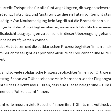
t urteilt Freisprüche für alle fünf Angeklagten, die wegen schwere
etzung, Totschlag und Anstiftung zu diesen Taten vor Gericht sta
stätigt: Von Mouhamed ging kein Angriff auf die Beamt*innen aus.
t gesteht den Angeklagten aber zu, wenn auch fälschlich von eine
iffsabsicht ausgegangen zu sein und in dieser Überzeugung gehand
nicht bestraft werden können.
 des Getöteten und die solidarischen Prozessbegleiter*innen sind 
Im Gerichtssaal gibt es spontane Ausrufe der Solidarität und Rufe 
eit.
 sind so viele solidarische Prozessbeobachter*innen vor Ort wie
stag. Schon vor 7 Uhr stehen so viele Menschen vor der Eingangs
teil des Gerichtssaals 130 an, dass alle Plätze belegt sind – zum 
menden Polizeibeamt*innen.
kontrolle müssen viele Besucher*innen ihre T-Shirts mit Aufdruck 
icht ausziehen. Manche Personen werden aufgefordert, ihre Jack