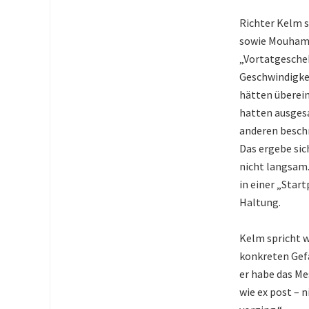
Richter Kelm s
sowie Mouhame
„Vortatgescheh
Geschwindigke
hätten überei
hatten ausges
anderen besch
Das ergebe sic
nicht langsam.
in einer „Star
Haltung.
Kelm spricht w
konkreten Gefa
er habe das Me
wie ex post – 