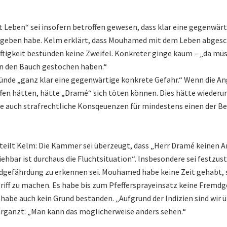
 Leben“ sei insofern betroffen gewesen, dass klar eine gegenwärt
geben habe. Kelm erklärt, dass Mouhamed mit dem Leben abgesc
ftigkeit bestünden keine Zweifel. Konkreter ginge kaum – „da müss
in den Bauch gestochen haben.“
nde „ganz klar eine gegenwärtige konkrete Gefahr.“ Wenn die A
ffen hätten, hätte „Dramé“ sich töten können. Dies hätte wieder
e auch strafrechtliche Konsqeuenzen für mindestens einen der 
teilt Kelm: Die Kammer sei überzeugt, dass „Herr Dramé keinen A
iehbar ist durchaus die Fluchtsituation“. Insbesondere sei festzust
mdgefährdung zu erkennen sei. Mouhamed habe keine Zeit gehabt,
riff zu machen. Es habe bis zum Pfeffersprayeinsatz keine Fremd
habe auch kein Grund bestanden. „Aufgrund der Indizien sind wir 
r ergänzt: „Man kann das möglicherweise anders sehen.“