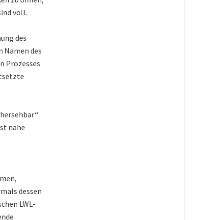
ind voll.
fnung des
im Namen des
en Prozesses
tsetzte
orhersehbar“
hst nahe
mmen,
rmals dessen
ischen LWL-
ende