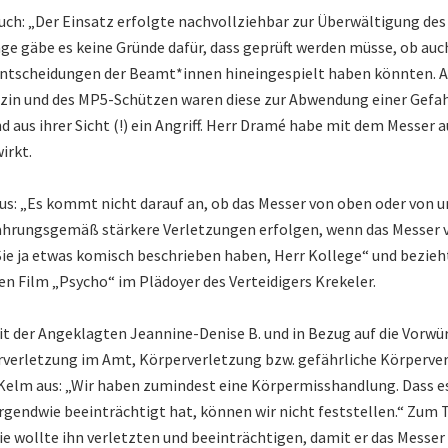
ch: „Der Einsatz erfolgte nachvollziehbar zur Überwältigung des
age gäbe es keine Gründe dafür, dass geprüft werden müsse, ob auc
Entscheidungen der Beamt*innen hineingespielt haben könnten. Au
zin und des MP5-Schützen waren diese zur Abwendung einer Gefahr
 aus ihrer Sicht (!) ein Angriff. Herr Dramé habe mit dem Messer a
irkt.
aus: „Es kommt nicht darauf an, ob das Messer von oben oder von 
ahrungsgemäß stärkere Verletzungen erfolgen, wenn das Messer 
e ja etwas komisch beschrieben haben, Herr Kollege“ und bezieht 
en Film „Psycho“ im Plädoyer des Verteidigers Krekeler.
it der Angeklagten Jeannine-Denise B. und in Bezug auf die Vorwür
rverletzung im Amt, Körperverletzung bzw. gefährliche Körperve
 Kelm aus: „Wir haben zumindest eine Körpermisshandlung. Dass e
rgendwie beeinträchtigt hat, können wir nicht feststellen.“ Zum
Sie wollte ihn verletzten und beeinträchtigen, damit er das Messer 