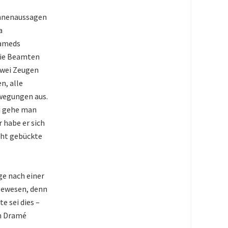
innenaussagen
a
hameds
Die Beamten
wei Zeugen
, alle
wegungen aus.
ei gehe man
 habe er sich
cht gebückte
ge nach einer
 gewesen, denn
e sei dies –
rn Dramé