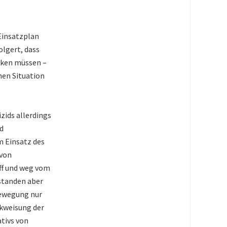
Einsatzplan
olgert, dass
rken müssen –
chen Situation
zids allerdings
d
m Einsatz des
 von
ff und weg vom
 standen aber
Bewegung nur
ckweisung der
ativs von