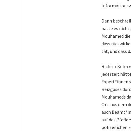
Informationsw
Dann beschreib
hatte es nicht
Mouhamed die 
dass rückwirken
tat, und dass d
Richter Kelm w
jederzeit hätt
Expert*innen w
Reizgases durc
Mouhameds dar
Ort, aus dem de
auch Beamt*in
auf das Pfeffe
polizeilichen 