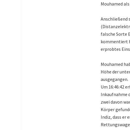
Mouhamed als A
Anschließend s
(Distanzelektr
falsche Sorte 
kommentiert hi
erprobtes Eins
Mouhamed habe
Höhe der unter
ausgegangen.
Um 16:46:42 er
Inkaufnahme de
zwei davon wa
Körper gefunde
Indiz, dass er
Rettungswagen 