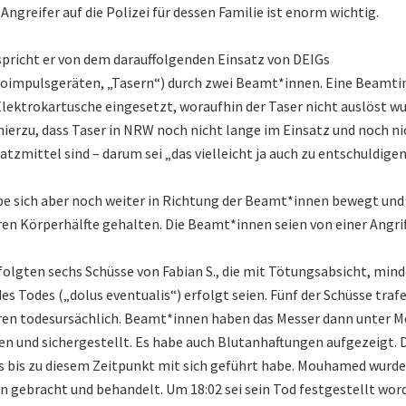
ngreifer auf die Polizei für dessen Familie ist enorm wichtig.
pricht er von dem darauffolgenden Einsatz von DEIGs
oimpulsgeräten, „Tasern“) durch zwei Beamt*innen. Eine Beamtin
Elektrokartusche eingesetzt, woraufhin der Taser nicht auslöst w
erzu, dass Taser in NRW noch nicht lange im Einsatz und noch ni
atzmittel sind – darum sei „das vielleicht ja auch zu entschuldigen
 sich aber noch weiter in Richtung der Beamt*innen bewegt und 
en Körperhälfte gehalten. Die Beamt*innen seien von einer Angri
folgten sechs Schüsse von Fabian S., die mit Tötungsabsicht, min
s Todes („dolus eventualis“) erfolgt seien. Fünf der Schüsse tr
ren todesursächlich. Beamt*innen haben das Messer dann unter
n und sichergestellt. Es habe auch Blutanhaftungen aufgezeigt. D
 es bis zu diesem Zeitpunkt mit sich geführt habe. Mouhamed wurde
gebracht und behandelt. Um 18:02 sei sein Tod festgestellt wor