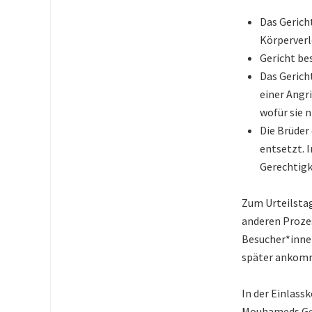
Das Gerich
Körperverl
Gericht be
Das Gerich
einer Angr
wofür sie 
Die Brüder
entsetzt. 
Gerechtigk
Zum Urteilstag
anderen Prozes
Besucher*innen
später ankom
In der Einlass
Mouhameds Ges