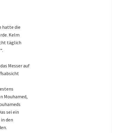
 hatte die
urde. Kelm
cht täglich
“.
das Messer auf
ffsabsicht
destens
afen Mouhamed,
 Mouhameds
as sei ein
 in den
den.