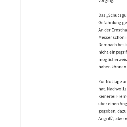
vorging.“
Das „Schutzgut
Gefährdung ge
An der Ernstha
Messer schon 
Demnach bestü
nicht eingegri
möglicherweis
haben können.
Zur Notlage ur
hat. Nachvollz
keinerlei Fre
über einen Ang
gegeben, dazu 
Angriff.“, abe