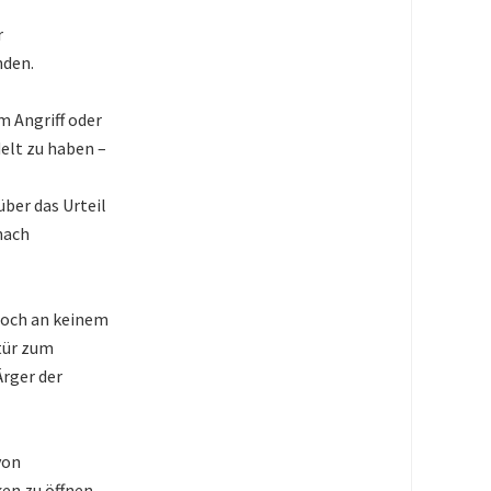
r
nden.
m Angriff oder
elt zu haben –
über das Urteil
nach
 noch an keinem
tür zum
Ärger der
von
en zu öffnen,