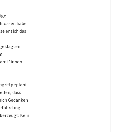
ige
hlossen habe.
e er sich das
ngeklagten
um
Beamt*innen
ngriff geplant
ellen, dass
 sich Gedanken
gefährdung
überzeugt: Kein