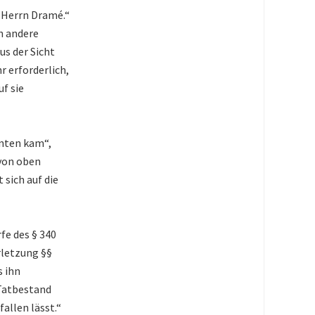
 Herrn Dramé.“
h andere
s der Sicht
 erforderlich,
uf sie
unten kam“,
von oben
sich auf die
fe des § 340
rletzung §§
s ihn
 Tatbestand
fallen lässt.“