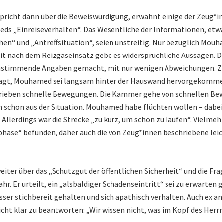
pricht dann über die Beweiswürdigung, erwähnt einige der Zeug*
ds „Einreiseverhalten“. Das Wesentliche der Informationen, etw
en“ und „Antreffsituation“, seien unstreitig. Nur bezüglich Mou
it nach dem Reizgaseinsatz gebe es widersprüchliche Aussagen. 
nstimmende Angaben gemacht, mit nur wenigen Abweichungen. Z
agt, Mouhamed sei langsam hinter der Hauswand hervorgekommen
rieben schnelle Bewegungen. Die Kammer gehe von schnellen Be
h schon aus der Situation. Mouhamed habe flüchten wollen – dab
 Allerdings war die Strecke „zu kurz, um schon zu laufen“. Vielmehr
tphase“ befunden, daher auch die von Zeug*innen beschriebene lei
eiter über das „Schutzgut der öffentlichen Sicherheit“ und die Fra
hr. Er urteilt, ein „alsbaldiger Schadenseintritt“ sei zu erwarten
sser stichbereit gehalten und sich apathisch verhalten. Auch ex ant
nicht klar zu beantworten: „Wir wissen nicht, was im Kopf des Her