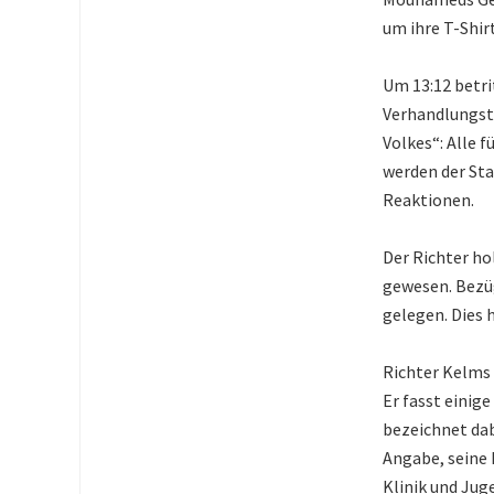
um ihre T-Shir
Um 13:12 betrit
Verhandlungst
Volkes“: Alle 
werden der Sta
Reaktionen.
Der Richter ho
gewesen. Bezüg
gelegen. Dies 
Richter Kelms 
Er fasst eini
bezeichnet dab
Angabe, seine 
Klinik und Jug