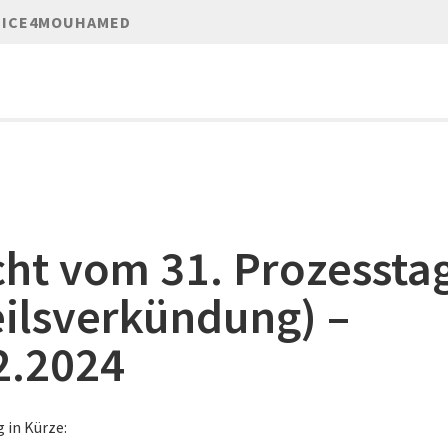
TICE4MOUHAMED
cht vom 31. Prozessta
eilsverkündung) –
2.2024
 in Kürze: