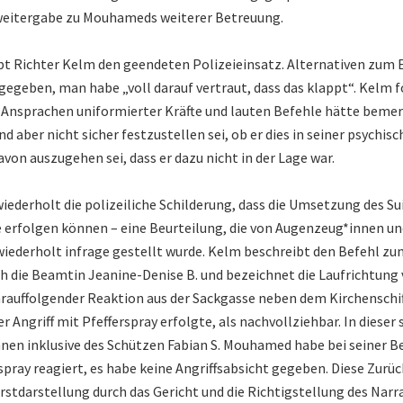
eitergabe zu Mouhameds weiterer Betreuung.
t Richter Kelm den geendeten Polizeieinsatz. Alternativen zum 
 gegeben, man habe „voll darauf vertraut, dass das klappt“. Kelm f
Ansprachen uniformierter Kräfte und lauten Befehle hätte beme
d aber nicht sicher festzustellen sei, ob er dies in seiner psychis
avon auszugehen sei, dass er dazu nicht in der Lage war.
iederholt die polizeiliche Schilderung, dass die Umsetzung des Sui
e erfolgen können – eine Beurteilung, die von Augenzeug*innen un
iederholt infrage gestellt wurde. Kelm beschreibt den Befehl zu
h die Beamtin Jeanine-Denise B. und bezeichnet die Laufrichtung
auffolgender Reaktion aus der Sackgasse neben dem Kirchenschi
r Angriff mit Pfefferspray erfolgte, als nachvollziehbar. In dieser
nen inklusive des Schützen Fabian S. Mouhamed habe bei seiner 
rspray reagiert, es habe keine Angriffsabsicht gegeben. Diese Zurü
Erstdarstellung durch das Gericht und die Richtigstellung des Narr