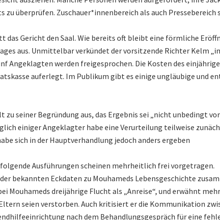
ts zu überprüfen. Zuschauer*innenbereich als auch Pressebereich s
t das Gericht den Saal. Wie bereits oft bleibt eine förmliche Eröf
ages aus. Unmittelbar verkündet der vorsitzende Richter Kelm „
fünf Angeklagten werden freigesprochen. Die Kosten des einjährig
atskasse auferlegt. Im Publikum gibt es einige ungläubige und en
lt zu seiner Begründung aus, das Ergebnis sei „nicht unbedingt v
lich einiger Angeklagter habe eine Verurteilung teilweise zunäc
habe sich in der Hauptverhandlung jedoch anders ergeben
folgende Ausführungen scheinen mehrheitlich frei vorgetragen.
ge der bekannten Eckdaten zu Mouhameds Lebensgeschichte zusa
ei Mouhameds dreijährige Flucht als „Anreise“, und erwähnt meh
Eltern seien verstorben. Auch kritisiert er die Kommunikation zw
endhilfeeinrichtung nach dem Behandlungsgespräch für eine fehl