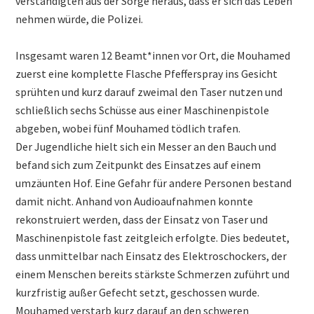
verständigten aus der Sorge heraus, dass er sich das Leben
nehmen würde, die Polizei.
Insgesamt waren 12 Beamt*innen vor Ort, die Mouhamed
zuerst eine komplette Flasche Pfefferspray ins Gesicht
sprühten und kurz darauf zweimal den Taser nutzen und
schließlich sechs Schüsse aus einer Maschinenpistole
abgeben, wobei fünf Mouhamed tödlich trafen.
Der Jugendliche hielt sich ein Messer an den Bauch und
befand sich zum Zeitpunkt des Einsatzes auf einem
umzäunten Hof. Eine Gefahr für andere Personen bestand
damit nicht. Anhand von Audioaufnahmen konnte
rekonstruiert werden, dass der Einsatz von Taser und
Maschinenpistole fast zeitgleich erfolgte. Dies bedeutet,
dass unmittelbar nach Einsatz des Elektroschockers, der
einem Menschen bereits stärkste Schmerzen zuführt und
kurzfristig außer Gefecht setzt, geschossen wurde.
Mouhamed verstarb kurz darauf an den schweren