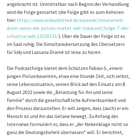
angebracht ist. Unmittelbar nach Beginn der Verhandlung
wird die Folge gestartet (die Folge gibt es zum Anhören
hier:
https://www.ardaudiothek.de/episode/mouhamed-
dram-wenn-die-polizei-toetet-wdr-lokalzeit/folge-7-der-
schuetze/wdr/13539125/
). Über die Dauer der Folge ist es
im Saal ruhig. Die Simultanübersetzung des Übersetzers
für Sidy und Lassana Dramé ist leise zu hören.
Die Podcastfolge bietet dem Schützen Fabian S., einem
jungen Polizeibeamten, etwa eine Stunde Zeit, sich selbst,
seine Lebenssituation, seinen Blick auf den Einsatz am 8.
August 2022 sowie die „Belastung für ihn und seine
Familie” durch die gesellschaftliche Aufmerksamkeit und
den Prozess darzustellen. Er will zeigen, dass (auch) er ein
Mensch ist und ihn das Getane bewegt. Zu Anfang des
Interviews formuliert er, dass er „der Nebenklage nicht so
ganz die Deutungshoheit überlassen” will. Er berichtet,