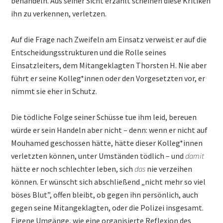
behandeln. Aus seiner Sicht erzählt scheinen diese Kritiken
ihn zu verkennen, verletzen.
Auf die Frage nach Zweifeln am Einsatz verweist er auf die
Entscheidungsstrukturen und die Rolle seines
Einsatzleiters, dem Mitangeklagten Thorsten H. Nie aber
führt er seine Kolleg*innen oder den Vorgesetzten vor, er
nimmt sie eher in Schutz.
Die tödliche Folge seiner Schüsse tue ihm leid, bereuen
würde er sein Handeln aber nicht – denn: wenn er nicht auf
Mouhamed geschossen hätte, hätte dieser Kolleg*innen
verletzten können, unter Umständen tödlich – und
damit
hätte er noch schlechter leben, sich
das
nie verzeihen
können. Er wünscht sich abschließend „nicht mehr so viel
böses Blut”, offen bleibt, ob gegen ihn persönlich, auch
gegen seine Mitangeklagten, oder die Polizei insgesamt.
Eigene Umgänge, wie eine organisierte Reflexion des